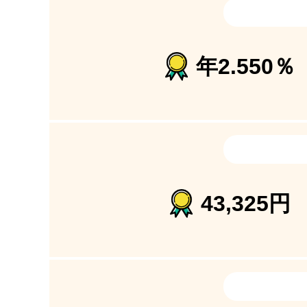
年
2.550
％
43,325
円