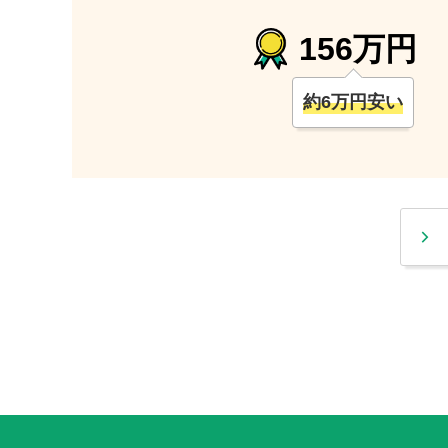
156
万円
約
6
万円安い