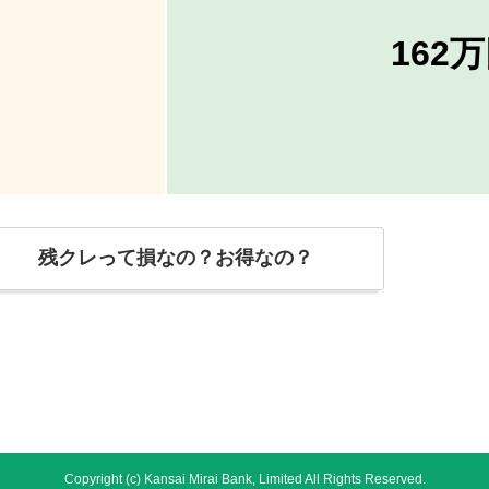
162
残クレって損なの？お得なの？
Copyright (c) Kansai Mirai Bank, Limited All Rights Reserved.