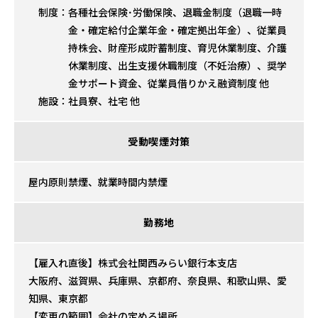
制度：
各種社会保険･労働保険、退職金制度（退職一時
金・確定給付企業年金・確定拠出年金）、従業員
持株会、財産形成貯蓄制度、育児休業制度、介護
休業制度、出生支援休職制度（不妊治療）、奨学
金サポート資金、従業員借りかえ融資制度 他
施設：
社員寮、社宅 他
受動喫煙対策
屋内原則禁煙、就業時間内禁煙
勤務地
【雇入れ直後】株式会社関西みらい銀行本支店
大阪府、滋賀県、兵庫県、京都府、奈良県、和歌山県、愛
知県、東京都
【変更の範囲】会社の定める場所