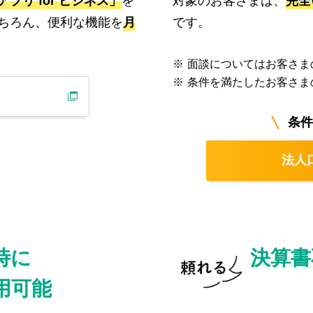
対象のお客さまは、
完全
プリ for ビジネス」
を
です。
ちろん、便利な機能を
月
※
面談についてはお客さま
※
条件を満たしたお客さま
条
法人
時に
決算書
用可能