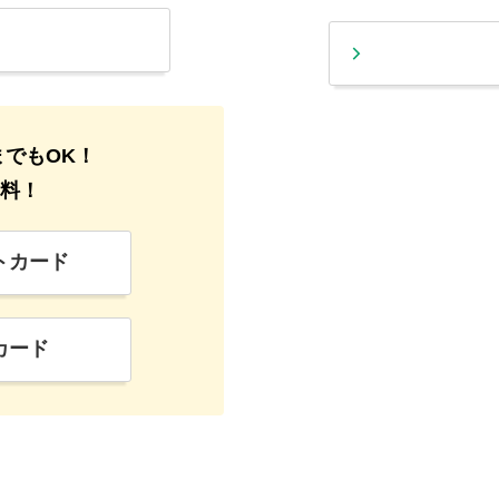
までもOK！
無料！
トカード
カード