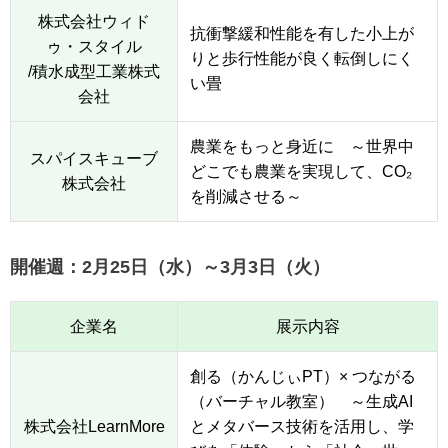
株式会社ウィド
抗衝撃緩和性能を有した小上が
ゥ・スタイル
りと歩行性能が良く転倒しにく
/積水成型工業株式
い畳
会社
農業をもっと身近に ～世界中
スパイスキューブ
どこでも農業を実現して、CO₂
株式会社
を削減させる～
開催週：2月25日（水）～3月3日（火）
企業名
展示内容
創る（かんじぃPT）× つながる
（バーチャル教室） ～生成AI
株式会社LearnMore
とメタバース技術を活用し、学