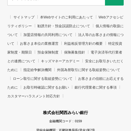
サイトマップ
本Webサイトのご利用にあたって
Webアクセシビ
リティポリシー
勧誘方針・預金誤認防止について
個人情報の取扱に
ついて
加盟店情報の共同利用について
法人等のお客さまの情報につ
いて
お客さま本位の業務運営
利益相反管理方針の概要
特定投資
家制度・期限日
預金保険制度
保険募集指針
電子決済等代行業者
との連携について
キッズマネーアカデミー
安全にお取引きいただく
ために
指定紛争解決機関
外国為替取引に関する取組姿勢について
ローン取引に関する取組姿勢について
お客さまの信頼にお応えする
ために
お取引時確認に関するお願い
銀行代理業者に関する事項
カスタマーハラスメント対応方針
株式会社関西みらい銀行
金融機関コード :
0159
登録金融機関 :
近畿財務局長(登金)第7号