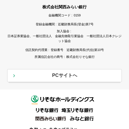
株式会社関西みらい銀行
金融機関コード :
0159
登録金融機関 :
近畿財務局長(登金)第7号
加入協会 :
日本証券業協会、一般社団法人 金融先物取引業協会 一般社団法人日本クレジ
ット協会
信託契約代理業 :
登録番号 近畿財務局長(代信)第10号
所属信託会社の商号 :
株式会社りそな銀行
PCサイトへ