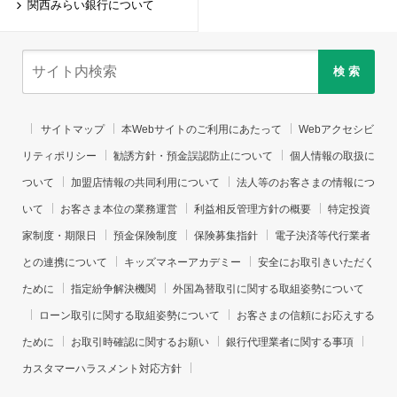
関西みらい銀行について
検 索
サイトマップ
本Webサイトのご利用にあたって
Webアクセシビ
リティポリシー
勧誘方針・預金誤認防止について
個人情報の取扱に
ついて
加盟店情報の共同利用について
法人等のお客さまの情報につ
いて
お客さま本位の業務運営
利益相反管理方針の概要
特定投資
家制度・期限日
預金保険制度
保険募集指針
電子決済等代行業者
との連携について
キッズマネーアカデミー
安全にお取引きいただく
ために
指定紛争解決機関
外国為替取引に関する取組姿勢について
ローン取引に関する取組姿勢について
お客さまの信頼にお応えする
ために
お取引時確認に関するお願い
銀行代理業者に関する事項
カスタマーハラスメント対応方針