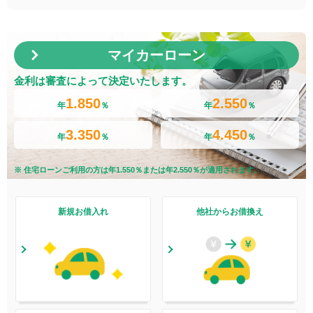
マイカーローン
金利は審査によって決定いたします。
1.850
2.550
年
％
年
％
3.350
4.450
年
％
年
％
※ 住宅ローンご利用の方は年
1.550
％または年
2.550
％が適用されます。
新規お借入れ
他社からお借換え