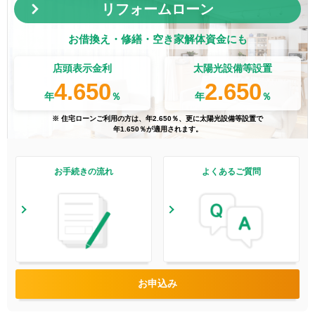
リフォームローン
お借換え・修繕・空き家解体資金にも
店頭表示金利
太陽光設備等設置
4.650
2.650
年
％
年
％
※ 住宅ローンご利用の方は、年
2.650
％、更に太陽光設備等設置で
年
1.650
％が適用されます。
お手続きの流れ
よくあるご質問
お申込み