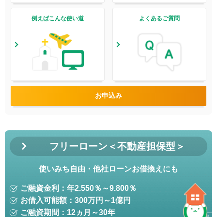
例えばこんな使い道
よくあるご質問
お申込み
フリーローン＜不動産担保型＞
使いみち自由・他社ローンお借換えにも
ご融資金利：年
2.550
％～
9.800
％
お借入可能額：300万円～1億円
ご融資期間：12ヵ月～30年