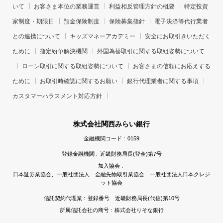
いて
お客さま本位の業務運営
利益相反管理方針の概要
特定投資
家制度・期限日
預金保険制度
保険募集指針
電子決済等代行業者
との連携について
キッズマネーアカデミー
安全にお取引きいただく
ために
指定紛争解決機関
外国為替取引に関する取組姿勢について
ローン取引に関する取組姿勢について
お客さまの信頼にお応えする
ために
お取引時確認に関するお願い
銀行代理業者に関する事項
カスタマーハラスメント対応方針
株式会社関西みらい銀行
金融機関コード :
0159
登録金融機関 :
近畿財務局長(登金)第7号
加入協会 :
日本証券業協会、一般社団法人 金融先物取引業協会 一般社団法人日本クレジ
ット協会
信託契約代理業 :
登録番号 近畿財務局長(代信)第10号
所属信託会社の商号 :
株式会社りそな銀行