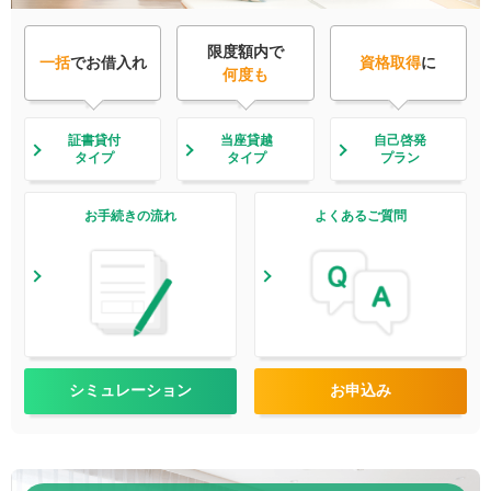
限度額内で
一括
でお借入れ
資格取得
に
何度も
証書貸付
当座貸越
自己啓発
タイプ
タイプ
プラン
お手続きの流れ
よくあるご質問
シミュレーション
お申込み