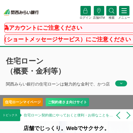
ログイン
店舗ATM
検索
メニュー
ウントにご注意ください
ッセージサービス）にご注意ください
住宅ローン
（概要・金利等）
関西みらい銀行の住宅ローンは魅力的な金利で、かつ店
頭相談のサポートもしっかり対応、じっくり店舗でご相
談いただけます。住宅ローンをご検討の方はぜひ一度、
住宅ローンマイページ
ご契約者さま向けサイト
お気軽にご相談ください。
来店不要で住宅ローンのご契約！「関西みらい住宅ローン電子契約サービス」の取扱いを開始しました。
住宅ローン契約後にやっておくと便利・お得なことをご紹介。各種ローンの金利特典やATMご利用手数料の優遇も！
充実保障付
トピックス
店舗でじっくり。Webでサクサク。