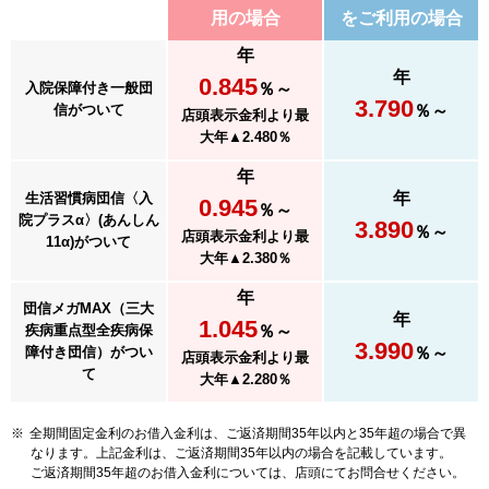
用の場合
をご利用の場合
年
年
0.845
％～
入院保障付き一般団
3.790
％～
信がついて
店頭表示金利より最
大年
▲2.480
％
年
年
生活習慣病団信〈入
0.945
％～
院プラスα〉
(あんしん
3.890
％～
店頭表示金利より最
11α)がついて
大年
▲2.380
％
年
団信メガMAX
（三大
年
1.045
％～
疾病重点型全疾病保
3.990
％～
障付き団信）がつい
店頭表示金利より最
て
大年
▲2.280
％
※
全期間固定金利のお借入金利は、ご返済期間35年以内と35年超の場合で異
なります。上記金利は、ご返済期間35年以内の場合を記載しています。
ご返済期間35年超のお借入金利については、店頭にてお問合せください。