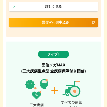
詳しく見る
団信Webお申込み
タイプ3
団信メガMAX
(三大疾病重点型 全疾病保障付き団信)