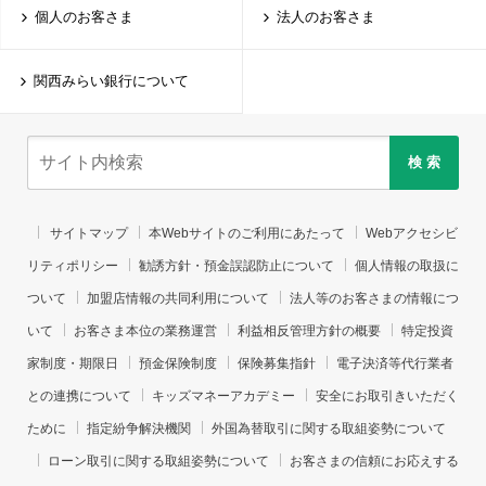
個人のお客さま
法人のお客さま
関西みらい銀行について
検 索
サイトマップ
本Webサイトのご利用にあたって
Webアクセシビ
リティポリシー
勧誘方針・預金誤認防止について
個人情報の取扱に
ついて
加盟店情報の共同利用について
法人等のお客さまの情報につ
いて
お客さま本位の業務運営
利益相反管理方針の概要
特定投資
家制度・期限日
預金保険制度
保険募集指針
電子決済等代行業者
との連携について
キッズマネーアカデミー
安全にお取引きいただく
ために
指定紛争解決機関
外国為替取引に関する取組姿勢について
ローン取引に関する取組姿勢について
お客さまの信頼にお応えする