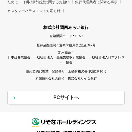
ために
お取引時確認に関するお願い
銀行代理業者に関する事項
カスタマーハラスメント対応方針
株式会社関西みらい銀行
金融機関コード :
0159
登録金融機関 :
近畿財務局長(登金)第7号
加入協会 :
日本証券業協会、一般社団法人 金融先物取引業協会 一般社団法人日本クレジ
ット協会
信託契約代理業 :
登録番号 近畿財務局長(代信)第10号
所属信託会社の商号 :
株式会社りそな銀行
PCサイトへ