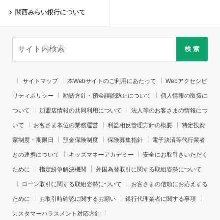
関西みらい銀行について
検 索
サイトマップ
本Webサイトのご利用にあたって
Webアクセシビ
リティポリシー
勧誘方針・預金誤認防止について
個人情報の取扱に
ついて
加盟店情報の共同利用について
法人等のお客さまの情報につ
いて
お客さま本位の業務運営
利益相反管理方針の概要
特定投資
家制度・期限日
預金保険制度
保険募集指針
電子決済等代行業者
との連携について
キッズマネーアカデミー
安全にお取引きいただく
ために
指定紛争解決機関
外国為替取引に関する取組姿勢について
ローン取引に関する取組姿勢について
お客さまの信頼にお応えする
ために
お取引時確認に関するお願い
銀行代理業者に関する事項
カスタマーハラスメント対応方針