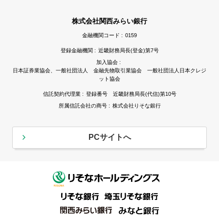
株式会社関西みらい銀行
金融機関コード :
0159
登録金融機関 :
近畿財務局長(登金)第7号
加入協会 :
日本証券業協会、一般社団法人 金融先物取引業協会 一般社団法人日本クレジ
ット協会
信託契約代理業 :
登録番号 近畿財務局長(代信)第10号
所属信託会社の商号 :
株式会社りそな銀行
PCサイトへ