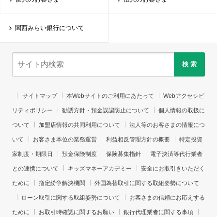
関西みらい銀行について
検 索
サイトマップ
本Webサイトのご利用にあたって
Webアクセシビ
リティポリシー
勧誘方針・預金誤認防止について
個人情報の取扱に
ついて
加盟店情報の共同利用について
法人等のお客さまの情報につ
いて
お客さま本位の業務運営
利益相反管理方針の概要
特定投資
家制度・期限日
預金保険制度
保険募集指針
電子決済等代行業者
との連携について
キッズマネーアカデミー
安全にお取引きいただく
ために
指定紛争解決機関
外国為替取引に関する取組姿勢について
ローン取引に関する取組姿勢について
お客さまの信頼にお応えする
ために
お取引時確認に関するお願い
銀行代理業者に関する事項