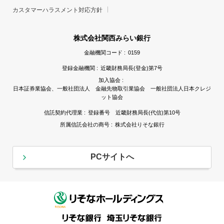
カスタマーハラスメント対応方針
株式会社関西みらい銀行
金融機関コード :
0159
登録金融機関 :
近畿財務局長(登金)第7号
加入協会 :
日本証券業協会、一般社団法人 金融先物取引業協会 一般社団法人日本クレジ
ット協会
信託契約代理業 :
登録番号 近畿財務局長(代信)第10号
所属信託会社の商号 :
株式会社りそな銀行
PCサイトへ