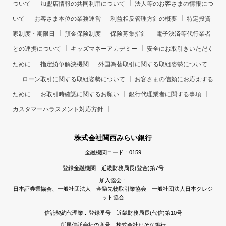
ついて
加盟店情報の共同利用について
法人等のお客さまの情報につ
いて
お客さま本位の業務運営
利益相反管理方針の概要
特定投資
家制度・期限日
預金保険制度
保険募集指針
電子決済等代行業者
との連携について
キッズマネーアカデミー
安全にお取引きいただく
ために
指定紛争解決機関
外国為替取引に関する取組姿勢について
ローン取引に関する取組姿勢について
お客さまの信頼にお応えする
ために
お取引時確認に関するお願い
銀行代理業者に関する事項
カスタマーハラスメント対応方針
株式会社関西みらい銀行
金融機関コード :
0159
登録金融機関 :
近畿財務局長(登金)第7号
加入協会 :
日本証券業協会、一般社団法人 金融先物取引業協会 一般社団法人日本クレジ
ット協会
信託契約代理業 :
登録番号 近畿財務局長(代信)第10号
所属信託会社の商号 :
株式会社りそな銀行