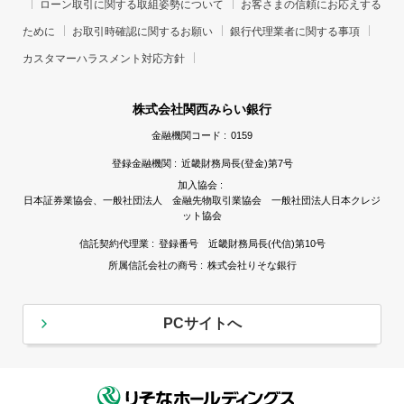
ローン取引に関する取組姿勢について
お客さまの信頼にお応えする
ために
お取引時確認に関するお願い
銀行代理業者に関する事項
カスタマーハラスメント対応方針
株式会社関西みらい銀行
金融機関コード :
0159
登録金融機関 :
近畿財務局長(登金)第7号
加入協会 :
日本証券業協会、一般社団法人 金融先物取引業協会 一般社団法人日本クレジ
ット協会
信託契約代理業 :
登録番号 近畿財務局長(代信)第10号
所属信託会社の商号 :
株式会社りそな銀行
PCサイトへ