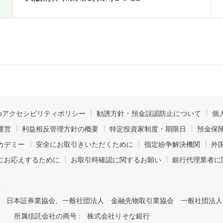
ebアクセシビリティポリシー
勧誘方針・預金誤認防止について
個
運営
利益相反管理方針の概要
特定投資家制度・期限日
預金保
カデミー
安全にお取引きいただくために
指定紛争解決機関
外
にお応えするために
お取引時確認に関するお願い
銀行代理業者に
9
日本証券業協会、一般社団法人 金融先物取引業協会 一般社団法人
所属信託会社の商号 :
株式会社りそな銀行