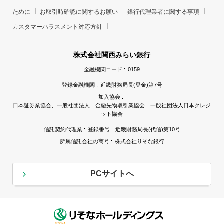
ために
お取引時確認に関するお願い
銀行代理業者に関する事項
カスタマーハラスメント対応方針
株式会社関西みらい銀行
金融機関コード :
0159
登録金融機関 :
近畿財務局長(登金)第7号
加入協会 :
日本証券業協会、一般社団法人 金融先物取引業協会 一般社団法人日本クレジ
ット協会
信託契約代理業 :
登録番号 近畿財務局長(代信)第10号
所属信託会社の商号 :
株式会社りそな銀行
PCサイトへ