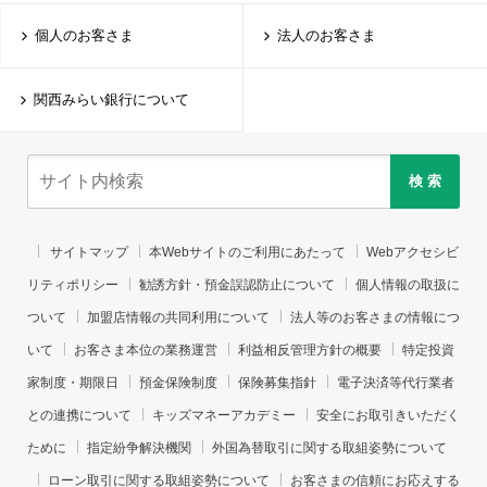
個人のお客さま
法人のお客さま
関西みらい銀行について
検 索
サイトマップ
本Webサイトのご利用にあたって
Webアクセシビ
リティポリシー
勧誘方針・預金誤認防止について
個人情報の取扱に
ついて
加盟店情報の共同利用について
法人等のお客さまの情報につ
いて
お客さま本位の業務運営
利益相反管理方針の概要
特定投資
家制度・期限日
預金保険制度
保険募集指針
電子決済等代行業者
との連携について
キッズマネーアカデミー
安全にお取引きいただく
ために
指定紛争解決機関
外国為替取引に関する取組姿勢について
ローン取引に関する取組姿勢について
お客さまの信頼にお応えする