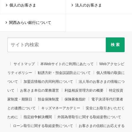
個人のお客さま
法人のお客さま
関西みらい銀行について
検 索
サイトマップ
本Webサイトのご利用にあたって
Webアクセシビ
リティポリシー
勧誘方針・預金誤認防止について
個人情報の取扱に
ついて
加盟店情報の共同利用について
法人等のお客さまの情報につ
いて
お客さま本位の業務運営
利益相反管理方針の概要
特定投資
家制度・期限日
預金保険制度
保険募集指針
電子決済等代行業者
との連携について
キッズマネーアカデミー
安全にお取引きいただく
ために
指定紛争解決機関
外国為替取引に関する取組姿勢について
ローン取引に関する取組姿勢について
お客さまの信頼にお応えする