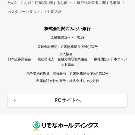
ために
お取引時確認に関するお願い
銀行代理業者に関する事項
カスタマーハラスメント対応方針
株式会社関西みらい銀行
金融機関コード :
0159
登録金融機関 :
近畿財務局長(登金)第7号
加入協会 :
日本証券業協会、一般社団法人 金融先物取引業協会 一般社団法人日本クレジ
ット協会
信託契約代理業 :
登録番号 近畿財務局長(代信)第10号
所属信託会社の商号 :
株式会社りそな銀行
PCサイトへ