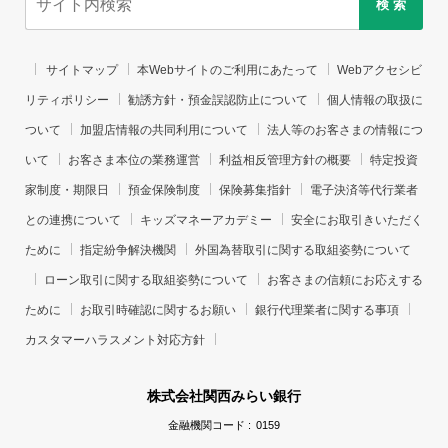
検 索
サイトマップ
本Webサイトのご利用にあたって
Webアクセシビ
リティポリシー
勧誘方針・預金誤認防止について
個人情報の取扱に
ついて
加盟店情報の共同利用について
法人等のお客さまの情報につ
いて
お客さま本位の業務運営
利益相反管理方針の概要
特定投資
家制度・期限日
預金保険制度
保険募集指針
電子決済等代行業者
との連携について
キッズマネーアカデミー
安全にお取引きいただく
ために
指定紛争解決機関
外国為替取引に関する取組姿勢について
ローン取引に関する取組姿勢について
お客さまの信頼にお応えする
ために
お取引時確認に関するお願い
銀行代理業者に関する事項
カスタマーハラスメント対応方針
株式会社関西みらい銀行
金融機関コード :
0159