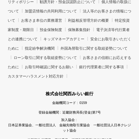
リティポリシー
勧誘方針・預金誤認防止について
個人情報の取扱に
ついて
加盟店情報の共同利用について
法人等のお客さまの情報につ
いて
お客さま本位の業務運営
利益相反管理方針の概要
特定投資
家制度・期限日
預金保険制度
保険募集指針
電子決済等代行業者
との連携について
キッズマネーアカデミー
安全にお取引きいただく
ために
指定紛争解決機関
外国為替取引に関する取組姿勢について
ローン取引に関する取組姿勢について
お客さまの信頼にお応えする
ために
お取引時確認に関するお願い
銀行代理業者に関する事項
カスタマーハラスメント対応方針
株式会社関西みらい銀行
金融機関コード :
0159
登録金融機関 :
近畿財務局長(登金)第7号
加入協会 :
日本証券業協会、一般社団法人 金融先物取引業協会 一般社団法人日本クレジ
ット協会