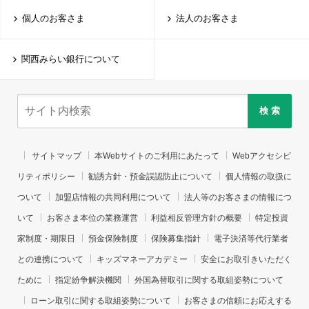
個人のお客さま
法人のお客さま
関西みらい銀行について
検 索
サイトマップ
本Webサイトのご利用にあたって
Webアクセシビ
リティポリシー
勧誘方針・預金誤認防止について
個人情報の取扱に
ついて
加盟店情報の共同利用について
法人等のお客さまの情報につ
いて
お客さま本位の業務運営
利益相反管理方針の概要
特定投資
家制度・期限日
預金保険制度
保険募集指針
電子決済等代行業者
との連携について
キッズマネーアカデミー
安全にお取引きいただく
ために
指定紛争解決機関
外国為替取引に関する取組姿勢について
ローン取引に関する取組姿勢について
お客さまの信頼にお応えする