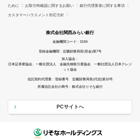
ために
お取引時確認に関するお願い
銀行代理業者に関する事項
カスタマーハラスメント対応方針
株式会社関西みらい銀行
金融機関コード :
0159
登録金融機関 :
近畿財務局長(登金)第7号
加入協会 :
日本証券業協会、一般社団法人 金融先物取引業協会 一般社団法人日本クレジ
ット協会
信託契約代理業 :
登録番号 近畿財務局長(代信)第10号
所属信託会社の商号 :
株式会社りそな銀行
PCサイトへ