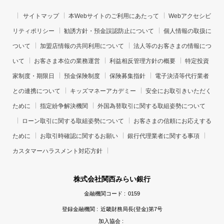
サイトマップ
本Webサイトのご利用にあたって
Webアクセシビ
リティポリシー
勧誘方針・預金誤認防止について
個人情報の取扱に
ついて
加盟店情報の共同利用について
法人等のお客さまの情報につ
いて
お客さま本位の業務運営
利益相反管理方針の概要
特定投資
家制度・期限日
預金保険制度
保険募集指針
電子決済等代行業者
との連携について
キッズマネーアカデミー
安全にお取引きいただく
ために
指定紛争解決機関
外国為替取引に関する取組姿勢について
ローン取引に関する取組姿勢について
お客さまの信頼にお応えする
ために
お取引時確認に関するお願い
銀行代理業者に関する事項
カスタマーハラスメント対応方針
株式会社関西みらい銀行
金融機関コード :
0159
登録金融機関 :
近畿財務局長(登金)第7号
加入協会 :