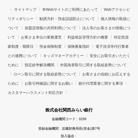
サイトマップ
本Webサイトのご利用にあたって
Webアクセシビ
リティポリシー
勧誘方針・預金誤認防止について
個人情報の取扱に
ついて
加盟店情報の共同利用について
法人等のお客さまの情報につ
いて
お客さま本位の業務運営
利益相反管理方針の概要
特定投資
家制度・期限日
預金保険制度
保険募集指針
電子決済等代行業者
との連携について
キッズマネーアカデミー
安全にお取引きいただく
ために
指定紛争解決機関
外国為替取引に関する取組姿勢について
ローン取引に関する取組姿勢について
お客さまの信頼にお応えする
ために
お取引時確認に関するお願い
銀行代理業者に関する事項
カスタマーハラスメント対応方針
株式会社関西みらい銀行
金融機関コード :
0159
登録金融機関 :
近畿財務局長(登金)第7号
加入協会 :